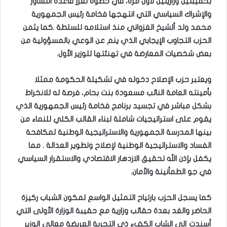
بحقيبتين وزاريتين لأول مرة، في خطوة تعزز قاعدة التشاور
والإشراك السياسي التي انتهجها فخامة رئيس الجمهورية
محمد ولد ألشيخ الغزواني منذ استلامه للسلطة .كما يثمن
الحزب التجاوب الإيجابي الذي ينم عن الوعي بالمسؤولية من
بعض شخصيات المعارضة في تهنئتها للوزير الأول
.
ويعتبر حزب الإصلاح دخوله في تشكيلة الحكومة ممثلا
بأمينته العامة النائب مسعودة بنت بحام، فرصة له للانخراط
بشكل مباشر في تجسيد برنامج فخامة رئيس الجمهورية الذي
يقوم على استراتيجيات شاملة لبناء القالب الكلي للنماء من
بينها المدرسة الجمهورية والاستراتيجية الوطنية لمكافحة
الفساد والاستراتيجية الوطنية لإصلاح وتطوير العدالة . مما
يكفل بإذن الله تحقيق الازدهار الاقتصادي والاستقرار السياسي
في جو الطمأنينة والأمان
.
كما يسجل الحزب بارتياح التمثيل الواسع لمكون الشباب ركيزة
الحاضر والغد بعدة حقائب وزارية مع حقيبة الوزارة الأولى التي
أسندت إلى الشاب الكفء ذي التجربة العريضة معالي الوزير