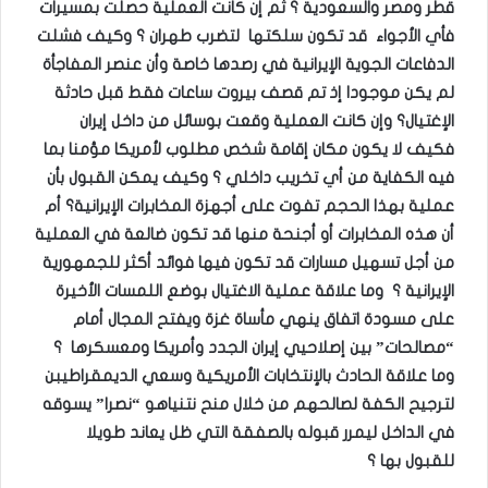
قطر ومصر والسعودية ؟ ثم إن كانت العملية حصلت بمسيرات
فأي الأجواء قد تكون سلكتها لتضرب طهران ؟ وكيف فشلت
الدفاعات الجوية الإيرانية في رصدها خاصة وأن عنصر المفاجأة
لم يكن موجودا إذ تم قصف بيروت ساعات فقط قبل حادثة
الإغتيال؟ وإن كانت العملية وقعت بوسائل من داخل إيران
فكيف لا يكون مكان إقامة شخص مطلوب لأمريكا مؤمنا بما
فيه الكفاية من أي تخريب داخلي ؟ وكيف يمكن القبول بأن
عملية بهذا الحجم تفوت على أجهزة المخابرات الإيرانية؟ أم
أن هذه المخابرات أو أجنحة منها قد تكون ضالعة في العملية
من أجل تسهيل مسارات قد تكون فيها فوائد أكثر للجمهورية
الإيرانية ؟ وما علاقة عملية الاغتيال بوضع اللمسات الأخيرة
على مسودة اتفاق ينهي مأساة غزة ويفتح المجال أمام
“مصالحات” بين إصلاحيي إيران الجدد وأمريكا ومعسكرها ؟
وما علاقة الحادث بالإنتخابات الأمريكية وسعي الديمقراطيبن
لترجيح الكفة لصالحهم من خلال منح نتنياهو “نصرا” يسوقه
في الداخل ليمرر قبوله بالصفقة التي ظل يعاند طويلا
للقبول بها ؟