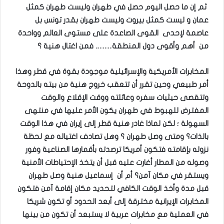
ثم إن ما حصل اليوم حصل في طهران وليست طهران كمثل
عمان و ليست كمثل بيروت وليست طهران بقدر تونس بل
عاصمة لإحدى القوى الصاعدة على مستوى العالم وواحدة
من أهم وأقوى دول المنطقة……. فمن اغتال هنية ؟
المخابرات الأمريكية والإسرائيلية موجودة بقوة في قطر وهذا
أمر طبيعي وحين تقرر أن تتعقب خروج هنية من بيته بالدوحة
وتتقصى حيثيات سفره وعائلته ووقت الإقلاع والوقت
المفترض للهبوط في طهران يكون الأمر عليها في منتهى
السهولة ؛ لكن لماذا غادر هنية قطر إلى إيران في هذا الوقت
بالذات؟ ومتى وصل طهران ؟ وهل تصادف اغتياله مع لحظة
نزوله بإقامته فتكون أمريكا ترصدته بأقمارها الصناعية وفور
وصوله من المطار أغارت عليه قبل أن يتخذ الإحتياطات الأمنية
ويستقر في مكان آمن؟ أم أن إسماعيل هنية وصل طهران
قبل مدة وأخذ الوقت الكافي لتحديد مكان إقامة آمن فتكون
المخابرات الإيرانية مخترقة إلى أبعد الحدود أو تكون شريكا
في العملية مع مخابرات عربية لا يستبعد أن تكون من بينها