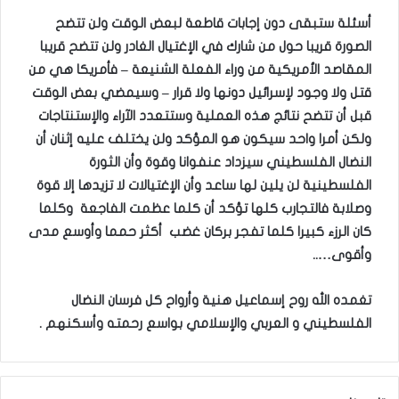
أسئلة ستبقى دون إجابات قاطعة لبعض الوقت ولن تتضح
الصورة قريبا حول من شارك في الإغتيال الغادر ولن تتضح قريبا
المقاصد الأمريكية من وراء الفعلة الشنيعة – فأمريكا هي من
قتل ولا وجود لإسرائيل دونها ولا قرار – وسيمضي بعض الوقت
قبل أن تتضح نتائج هذه العملية وستتعدد الآراء والإستنتاجات
ولكن أمرا واحد سيكون هو المؤكد ولن يختلف عليه إثنان أن
النضال الفلسطيني سيزداد عنفوانا وقوة وأن الثورة
الفلسطينية لن يلين لها ساعد وأن الإغتيالات لا تزيدها إلا قوة
وصلابة فالتجارب كلها تؤكد أن كلما عظمت الفاجعة وكلما
كان الرزء كبيرا كلما تفجر بركان غضب أكثر حمما وأوسع مدى
وأقوى
…..
تغمده الله روح إسماعيل هنية وأرواح كل فرسان النضال
الفلسطيني و العربي والإسلامي بواسع رحمته وأسكنهم .