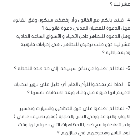
عشر ليلا ؟
4- قلتم بانكم مع القانون وأن رفضكم سيكون وفق القانون ..
فهل الدعوة للعصيان المدني دعوة قانونية ؟
وهل الدعوة للتظاهر داخل الأحياء و َالأسواق الساعة الحادية
عشر ليلا دون طلب ترخيص للتظاهر ، هي إجراءات قانونية
وديمقراطية ؟
5- لماذا لم تعلنوا عن نتائج سينيكم إلى حد هذه اللحظة ؟
6 – لماذا لم تقدموا للرأي العام أي دليل على تزوير انتخابات
ادعيتم انها مزورة قبل واثناء وبعد الانتخابات نفسها ؟
7- لماذا لم تعلقوا على حرق الدكاكين والسيارات وتكسير
الابواب والنوافذ ورمي الناس بالحجارة (وفق تصنيف عرقي )
ولم تتعاطفوا مع ضحايا المظاهرات التي دعوتم لها وقت
نوم الناس وهجوعهم في منازلهم ؟