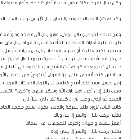
وكان يقال لفرط مكانته في مدينة أطار “تظحك فأطار ما بوكْ ال
وكذلك كان التاجر المعروف بالانفاق بلال اچّولي، وابنه العابد ا
ومن صلحاء لحراطين بلال الولي، وهو بلال لأبيه محمود وأمه في
ظهرت علية أمارات الصلاح حدثا فأعتقه سيده فهام بلال فى سي
فصحبه لكنه ما لبث أن صدره، ولما عاد بلال من سياحته أرسل له
عن فراشه وأجلسه عليه ولما بدأ الحديث بينهما قال الشيخ سي
عليه لن اتجاوز هذه كونك أنت الشيخ سيديا تقوم لي أنا بلال 
سياحتى كنت أتغذى على لبن الفرنان (اليتوع) فى الليالى ال
زمن طويل وبعد ذلك أصبح كطعم لبن النوق الحديثات العهد بالنِّ
ذهب بلال إلى أحياء اهل بارك الله وسكن فيهم و”ظهر” بالتعبير
الحمد لله الذي وهب لي :: كلمة تقال لي: بلالُ لِي
كانت الناس تزوره طلبا للبركة والدعاء، يقول الشيخ محمد الما
يَمُلان بركتْ بلال :: والسر إل بينُ وياك
أغفَرْ للعلمَ واجهال:: واغرَفْ للحجماتْ امن اسماك
يملان بركت بلال :: والسر إل بيني وياه