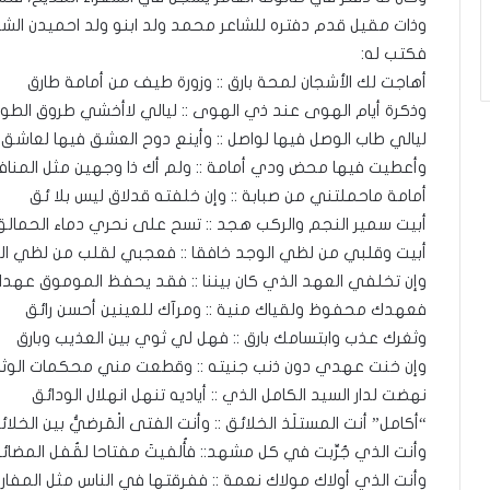
وذات مقيل قدم دفتره للشاعر محمد ولد ابنو ولد احميدن الش
فكتب له:
أهاجت لك الأشجان لمحة بارق :: وزورة طيف من أمامة طارق
وذكرة أيام الهوى عند ذي الهوى :: ليالي لاأخشي طروق الطوا
ليالي طاب الوصل فيها لواصل :: وأينع دوح العشق فيها لعاشق
وأعطيت فيها محض ودي أمامة :: ولم أك ذا وجهين مثل المنا
أمامة ماحملتني من صبابة :: وإن خلفته قدلاق ليس بلا ئق
أبيت سمير النجم والركب هجد :: تسح على نحري دماء الحمالق
أبيت وقلبي من لظي الوجد خافقا :: فعجبي لقلب من لظي ال
وإن تخلفي العهد الذي كان بيننا :: فقد يحفظ الموموق عهدا
فعهدك محفوظ ولقياك منية :: ومرآك للعينين أحسن رائق
وثغرك عذب وابتسامك بارق :: فهل لي ثوي بين العذيب وبارق
وإن خنت عهدي دون ذنب جنيته :: وقطعت مني محكمات الوثا
نهضت لدار السيد الكامل الذي :: أياديه تنهل انهلال الودائق
“أكامل” أنت المستلَذ الخلائق :: وأنت الفتى الْمَرضيُّ بين الخلائ
وأنت الذي جُرِّبت في كل مشهد:: فأُلفيتَ مفتاحا لقُفل المضائ
وأنت الذي أولاك مولاك نعمة :: ففرقتها في الناس مثل المفار