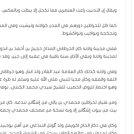
ويقال إن التدنيت راعت العنصرين فما تكحل إلا بيظت وبالعكس، و
كما ظل للحراطين دورهم في المدن كولاته وتيشيت وفي المدن 
وتجكجة ونواذيب ونواكشوط.
ففي مدينة ولاته كان الحرطاني المداح حجيج بن أحمد بن اندوي
لمدينة ولاتة وبقي الأذان سنة باقية في عقبه إلى حين، وقد توفي “حجي
وفي ولاته كذلك كان العلامة عبد القادر ولد انبار، وهو حرطان
اللغة والفقه وكان محبا للنبي صلى الله عليه وسلم له طرة 
وهو اختصار للروض الخصيب للشيخ سيدي محمد الكنتي، توفي عبد ال
ومن فتيان لحراطين محمدي بن يالي من إشگانن تندغه، كان من 
بيت من بيوت إشگانن إلا وبه نسخة من مصحف محمدي رحمه ال
وكان في دكار الحاج اكويمل ولد گوتل التندغي من أهل بوحبيني
وكان له دفتر في صالونه العامر يسجل في الشعراء المديح، فتس