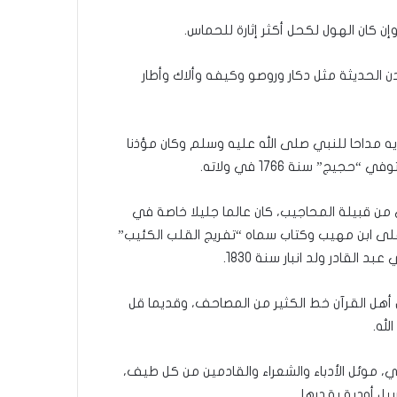
إن كان الهول لكحل أكثر إثارة للحماس.
الحديثة مثل دكار وروصو وكيفه وألاك وأطار
ه مداحا للنبي صلى الله عليه وسلم وكان مؤذنا
ج” سنة 1766 في ولاته.
ي من قبيلة المحاجيب، كان عالما جليلا خاصة في
على ابن مهيب وكتاب سماه “تفريج القلب الكئيب”
قادر ولد انبار سنة 1830.
أهل القرآن خط الكثير من المصاحف، وقديما قل
له.
، موئل الأدباء والشعراء والقادمين من كل طيف،
يل أودية بقدرها.