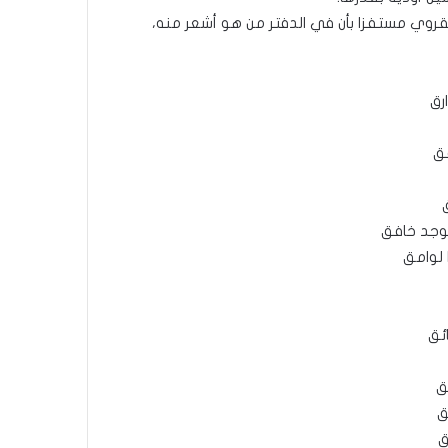
قروي مستفزا بأن في الدفتر من هو أشعر منه،
رق
فق
وجد خافق
 لوامق
ئق
ق
ق
ق