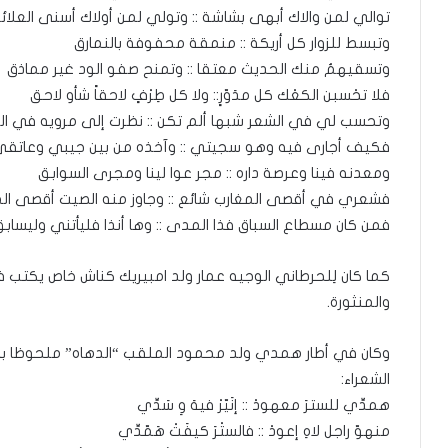
توالي لمن والاك أبهى بشاشة :: وتولي لمن أولاك أسنى العلائ
وتبسط للزوار كل أريكة :: منمقة محفوفة بالنمارق
وتسقيهمُ منك الحديث معتقا :: وتمنح صفو الود غير مماذق
فلا تحْسبن الكعْك كل مدَوّرٍ:: ولا كل طِرْفٍ لاحقاً شأو لاحق
وتحسب لي في الشعر شبها ألم تكن :: نظرت إلى مرويه في ال
فكيف أجارى فيه وهو سجيتي :: وآخذه من بين جيبي وعاتق
ومعدنه فينا وعرصة داره :: مجر عوا لينا ومجرى السوابق
فشعري في أقصى المغارب شائع :: وجاوز منه الصيت أقصى ال
فمن كان مسطاع السباق فذا المدى :: وها أنذا فليأتني وليساب
كما كان لِلحرطاني الوجيه عمار ولد امبيريك كناش خاص يكتب ف
والمنثورة.
وكان في أطار همدي ولد محمود الملقب “الدهاه” ملحوظا بالإجل
الشعراء:
همدِّي للسترَ معهودْ :: إنَيّرْ فيهَ وِ سَدِّي
منهوّ راجل لاهِ إعودْ :: فالستْرَ كيفَتْ هَمّدِّي