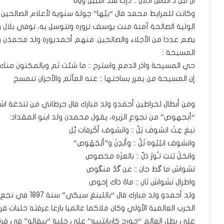
ال من ذ الناس اذلال :: درتُ سد امبين وياه
وكانت للمرابط محمد فال “ببّها” جولة سنوية لأعلام الصالحين 
الولية الصالحة آمنة منت يوسف تزوره وتتوسل به، توفي بلا
يضم عددا من الأجلاء والصالحين. منهم أحمديوره ولد محمذن 
المسيحة :
حي المسيحة واذر الدمع واسترح :: ما شئت ثم وبالمكنون منك 
إن المسيحة من يمرر بساحتها :: عنه المآثم والأحزان تنمسح
ومن أبطال لحراطين أحمدو ولد مبارك فال حرطاني من تندغة اش
“أبجهوص” من نجوع الزيره، يقول محمدن ولد ابنو المقداد:
نبغ عِتْ انشوف بَلّ :: وانشوف أكَرفات بَّل
وانشوف انبُيُوه تَلّ :: وأبْدِنْ و”أبْجَهُوص”
وانخلْ بَنبَ تـُورْ ذلّ :: بالعزَه مخصوص
تشواش ما گط جان :: عن گدُ منگوص
واطرال تشواش ثان :: ماهُ ذاك إحوص
ولد أحمدو ولد م
على بطل العالم “جورج كاربانتييه” على حلبة “بيفالو” في فرنس