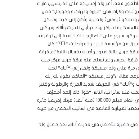
اطفون معه، أغار ولد إمسيكه على الفرنسيين غارات
ثلاث ولايات هي “اترارزة والبراكنة وكوركل” فمن
ودبانكو (بوكى) ولخريزة وأكان إلى كيم ومنكل
 العسكرية لمراكز روصو وأبي تلميت وألاك وبوكى
رد سريع على تلك الإجراءات الرامية إلى توقيفه
نظم ولد أمسيكه هجمات في نقاط مختلفة كهجومه على فريق من مؤسسة البريد والمواصلات “PTT” كان
قة حرس دائرة امبود وأصابه بخسائر بالغة ثم فرقة
 فرقة الحرس ولم تسلم منه فرقة حرس مركز ميت
ض مرة علي ولد امسيكة ونقل إلي “ألاك” تحت
رجم فقال ل”ولد إمسيكه “الحاكم يقول لك إنك
”ألاك” في الخريف شديد الحرارة والرطوبة وكثير
 مثلا سائرا بين الناس “كول ذاك إلحد أمخرّف
هون ” وفي تلك الليلة كسر باب السجن وذهب لشأنه، رصد الوالي العام مبلغ 100.000 (مئة ألف) فرنك إفريقيا جائزة
ستعصيا لمهارته الفائقة في أساليب التخفي من جهة
ن البطل “ولدامسيكة” في مقبرة للأطفال في مدينة ألاك، بعد مقتل ولد