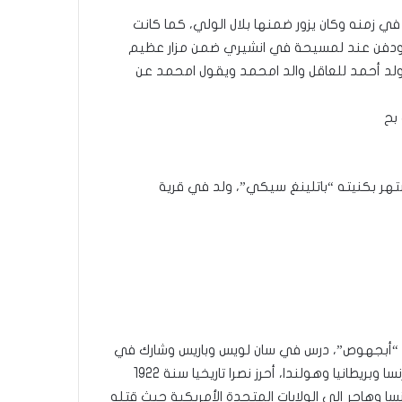
في زمنه وكان يزور ضمنها بلال الولي، كما كانت
ل ودفن عند لمسيحة في انشيري ضمن مزار عظيم
ولد أحمد للعاقل والد امحمد ويقول امحمد عن
بح
تهر بكنيته “باتلينغ سيكي”، ولد في قرية
بارك فال “باتلينغ سيكي” سنة 1897 في نجع “أبجهوص”، درس في سان لويس وباريس وشارك في
الحرب العالمية الأولي وكان ملاكما عالميا بارعا عرفته حلبات فرنسا وبريطانيا وهولندا، أحرز نصرا تاريخيا سنة 1922
ا وهاجر إلى الولايات المتحدة الأمريكية حيث قتله