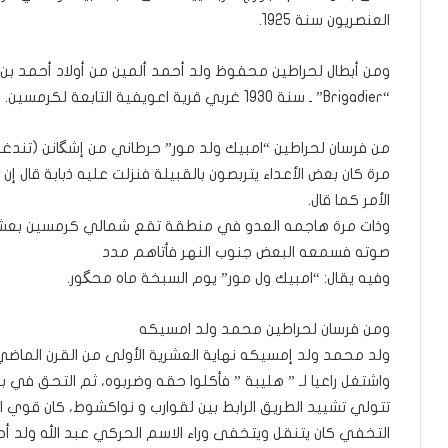
العنصريون سنة 1925.
ومن أبطال لحراطين محفوظ ولد أحمد ألمين من أولاد أحمد بن 
“Brigadier” ـ سنة 1930 غربي قرية اعويفية التابعة لكرمسين.
من فرسان لحراطين “امبيك ولد مور” حرطاني من إشگانن (تندغه
مرة كان بعض الأعداء يتربصون بالقبيلة فنزلت عليه ذبابة قال إ
الأمر كما قال.
وذات مرة هاجمه العدو في منطقة تقع شمالي كرمسين بعشر 
صوته فسمعه البعض جنوب النهر فأتاهم مدد
وفيه يقال: “امبيك ول مور” يوم السبخة ماه محگور.
ومن فرسان لحراطين محمد ولد امسيكه
ولد محمد ولد إمسيكه نهاية العشرية الأولى من القرن الماضي
واشتغل راعيا لـ ” هليبة ” فأكلوا حقه وضربوه، ثم التحق في بد
تتولي تشييد الطريق الرابط بين لقوارب و نواكشوط، كان قوي ال
التخفي كان يتنقل ويتخفى وراء الاسم الحركي عبد الله ولد 