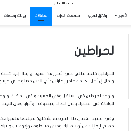
الأخبار
وثائق الحزب
منظمات الحزب
المقالات
بيانات وبلاغات
لحراطين
الحراطين كلمة تطلق على الأحرار من السود، و يقال إنها كلم
ويقال إن أصل الكلمة ” احرار طارئين” أي الذين حصلو علي حريته
ويوجد لحراطين في السنغال وفي المغرب و في الداخلة، وبوجد
الواحات في الصحراء وفي الجزائر بتيندوف ، وآدرار، وفي النيجر و
وفي المتبذ القصي ظل الحراطين يشكلون مجتمعا متميزا فكا
جميع الإمارات من أولا امبارك وحتى مشظوف وإدوعيش ولبراكنة