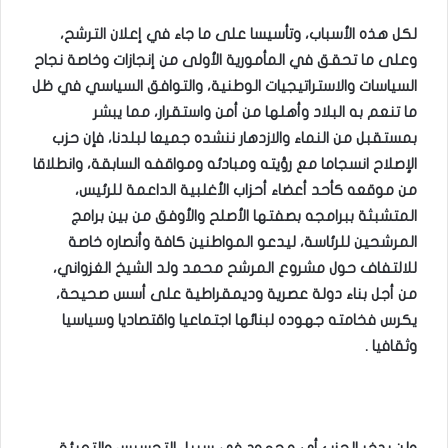
لكل هذه الأسباب، وتأسيسا على ما جاء في إعلان الترشح،
وعلى ما تحقق في المأمورية الأولى من إنجازات وخاصة نجاح
السياسات والاستراتيجيات الوطنية، والتوافق السياسي في ظل
ما تنعم به البلاد وأهلها من أمن واستقرار، مما يبشر
بمستقبل من النماء والازدهار ننشده جميعا لبلدنا، فإن حزب
الإصلاح انسجاما مع رؤيته ومبادئه ومواقفه السابقة، وانطلاقا
من موقعه كأحد أعضاء أحزاب الأغلبية الداعمة للرئيس،
المتشبثة ببرامجه بصفتها الأصلح والأوفق من بين برامج
المرشحين للرئاسة، ليدعو المواطنين كافة وأنصاره خاصة
للالتفاف حول مشروع المرشح محمد ولد الشيخ الغزواني،
من أجل بناء دولة عصرية وديمقراطية على أسس صحيحة،
يكرس فخامته جهوده لبنائها اجتماعيا واقتصاديا وسياسيا
وثقافيا
.