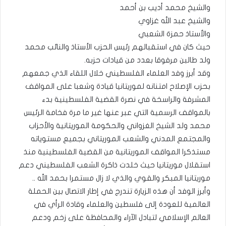
والشيخ محمد أديب بن أحمد
والشيخ عبد الله غزاوي
والأستاذ حمزة الشعبي
حيث كان في استقبالهم رئيس الحزب الأستاذ والنائب محمد
ولد طالبن مرفوقا بعدد من قيادات حزبه.
وقد أبرز وفد العلماء الفلسطيني خلال اللقاء الذي جمعهم
بحزب الإصلاح امتنانه لموريتانيا قيادة وشعبا على المواقف
المشرفة والراسخة في نصرة القضية الفلسطينية بدء
بالمواقف الرسمية التي عبر عنها غير ما مرة فخامة الرئيس
محمد ولد الشيخ الغزواني والحكومة الموريتانية والأحزاب
والمجتمع المدني والشعب الموريتاني بجميع مستوياته
مستذكرا المواقف الموريتانية من القضية الفلسطينية منذ
استقلال موريتانيا حيث خلدت ذاكرة الشعب الفلسطيني دعم
موريتانيا المبكر والقوي والذي لا زال مستمرا بحمد الله ..
وأبرز الوفد أن هذه الزيارة تندرج في إطار الاتصال بين الحملة
العالمية للعودة إلى فلسطين والعلماء وقادة الرأي في
العالم الإسلامي لتبادل الآراء والمحافظة على زخم ودعم