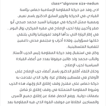
class=”alignnone size-medium
ادى وفد من حركة المقاومة الإسلامية حماس برئاسة
القيادي في الحركة والوزير السابق الدكتور باسم نعيم،
وبمعية ممثل الحركة في موريتانيا السيد محمد صبحي أبو
صقر وآخرين زيارة لحزب الإصلاح في مقره المركزي زوال اليوم ..
في إطار الزيارة التي بدأها الوفد لموريتانيا والتي يلتقي
خلالها مسؤولين، وقادة أحزاب و مجتمع مدني داعمين
للقضية الفلسطينية..
وكان في استقبال وفد حركة المقاومة رئيس الحزب الأستاذ
والنائب محمد ولد طالبن مرفوقا بعدد من أعضاء القيادة
السياسية لحزب الإصلاح..
وخلال اللقاء أطلع الدكتور باسم أعضاء حزب الإصلاح على
الأوضاع في فلسطين وقطاع غزة. والرد الذي تقدمت به
حركة حماس على مقترح وقف إطلاق النار وإنهاء هذه الحرب
وشروط المقاومة المتمثلة في وقف إطلاق نار شامل
بضمانات دولية.. ورفع الحصار، فضلا عن إطلاق جميع الأسرى
والمساجين. انطلاقا من موقف القوة الذي فيه المقاومة بعد