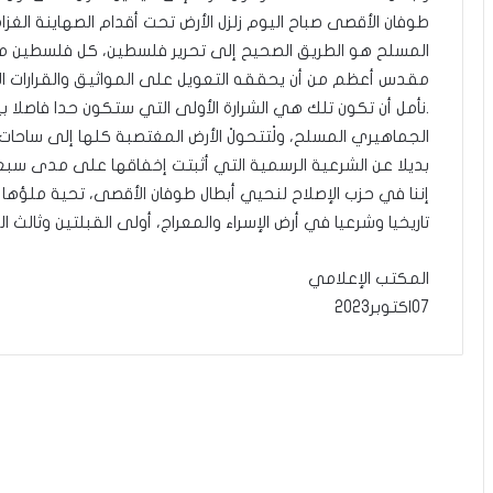
طوفان الأقصى صباح اليوم زلزل الأرض تحت أقدام الصهاينة الغزاة،
المسلح هو الطريق الصحيح إلى تحرير فلسطين، كل فلسطين من 
مقدس أعظم من أن يحققه التعويل على المواثيق والقرارات ال
.نأمل أن تكون تلك هي الشرارة الأولى التي ستكون حدا فاصلا بين 
الجماهيري المسلح، ولْتتحولْ الأرض المغتصبة كلها إلى ساحات 
بديلا عن الشرعية الرسمية التي أثبتت إخفاقها على مدى سب
إننا في حزب الإصلاح لنحيي أبطال طوفان الأقصى، تحية ملؤها ا
تاريخيا وشرعيا في أرض الإسراء والمعراج، أولى القبلتين وثالث ال
المكتب الإعلامي
07اكتوبر2023