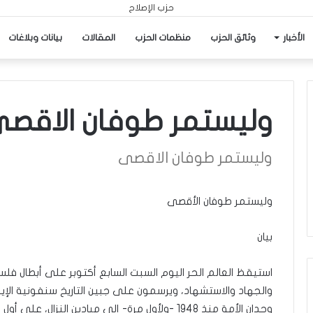
الأخبار
وثائق الحزب
منظمات الحزب
المقالات
بيانات وبلاغات
وليستمر طوفان الاقص
وليستمر طوفان الاقصى
وليستمر طوفان الأقصى
بيان
استيقظ العالم الحر اليوم السبت السابع أكتوبر على أبطال فل
والجهاد والاستشهاد، ويرسمون على جبين التاريخ سنفونية الإيم
وجدان الأمة منذ 1948 -ولأول مرة- إلى ميادين النزال، على أول بقعة قام بها الاستيطان.