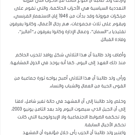
وأردف ولد طالبنا أن النوع الثالث من الأحزاب التي أفرزته
التعددية السياسية هي الأحزاب الحاكمة، والتي تقوم على
مرتكزات موروثة وقد بدأت من 1946 إبان الاستعمار الفرنسي،
ويقوم على ثلاث مجموعات، هم رجال الأعمال، وكانوا يعرفون
تقليديا بـ”السمان”، وعمال الإدارة وكانوا يعرفون بـ”آماليز”،
وقادة القبائل.
وأضاف ولد طالبنا أن هذا الثلاثي شكل روافد للحزب الحاكم
منذ ذلك العهد إلى اليوم، كما أنه يوجد في الدول المشابهة.
ورأى ولد طالبنا أن هذا الثلاثي أصبح يواجه ثورة جماعية من
القوى الحية من العمال والشباب والنساء.
وخلص ولد طالبنا إلى أن المشهد في حالة تغير شامل، لافتا
إلى أن الجيل الذي سيصوت اليوم ولد بعد الثامن يونيو 2003،
ولا تحكمه الضوابط الاجتماعية ولا الإيدولوجية التي كانت
تحكم الأجيال السابقة.
واعتبر ولد طالبنا أن الحزب رأى خلال مؤتمره أن المشهد